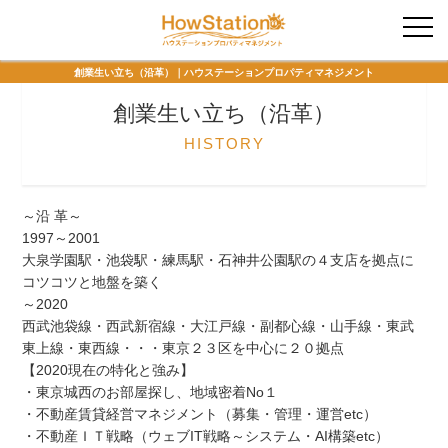
入居者様専用
創業生い立ち（沿革）｜ハウステーションプロパティマネジメント
創業生い立ち（沿革）
HISTORY
～沿 革～
1997～2001
大泉学園駅・池袋駅・練馬駅・石神井公園駅の４支店を拠点に
コツコツと地盤を築く
～2020
西武池袋線・西武新宿線・大江戸線・副都心線・山手線・東武
東上線・東西線・・・東京２３区を中心に２０拠点
【2020現在の特化と強み】
・東京城西のお部屋探し、地域密着No１
・不動産賃貸経営マネジメント（募集・管理・運営etc）
・不動産ＩＴ戦略（ウェブIT戦略～システム・AI構築etc）