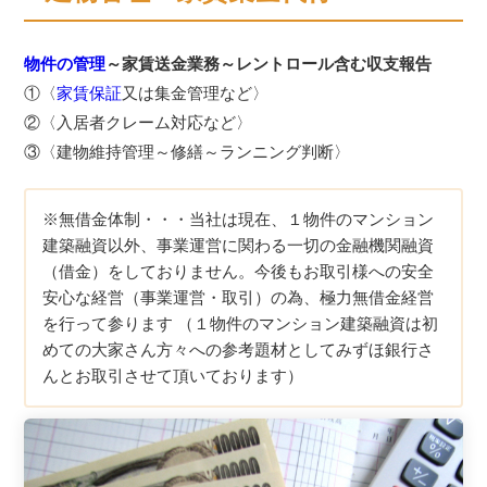
物件の管理
～家賃送金業務～レントロール含む収支報告
①〈
家賃保証
又は集金管理など〉
②〈入居者クレーム対応など〉
③〈建物維持管理～修繕～ランニング判断〉
※無借金体制・・・当社は現在、１物件のマンション
建築融資以外、事業運営に関わる一切の金融機関融資
（借金）をしておりません。今後もお取引様への安全
安心な経営（事業運営・取引）の為、極力無借金経営
を行って参ります （１物件のマンション建築融資は初
めての大家さん方々への参考題材としてみずほ銀行さ
んとお取引させて頂いております）