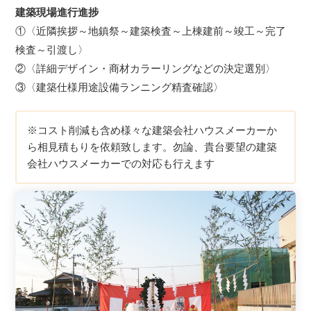
建築現場進行進捗
①〈近隣挨拶～地鎮祭～建築検査～上棟建前～竣工～完了
検査～引渡し〉
②〈詳細デザイン・商材カラーリングなどの決定選別〉
③〈建築仕様用途設備ランニング精査確認〉
※コスト削減も含め様々な建築会社ハウスメーカーか
ら相見積もりを依頼致します。勿論、貴台要望の建築
会社ハウスメーカーでの対応も行えます