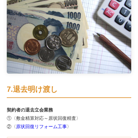
7.退去明け渡し
契約者の退去立会業務
①〈敷金精算対応～原状回復精査〉
②〈
原状回復リフォーム工事
〉