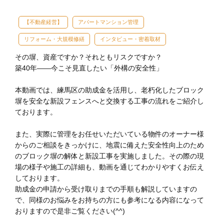
【不動産経営】
アパートマンション管理
リフォーム・大規模修繕
インタビュー・密着取材
その塀、資産ですか？それともリスクですか？
築40年——今こそ見直したい「外構の安全性」
本動画では、練馬区の助成金を活用し、老朽化したブロック
塀を安全な新設フェンスへと交換する工事の流れをご紹介し
ております。
また、実際に管理をお任せいただいている物件のオーナー様
からのご相談をきっかけに、地震に備えた安全性向上のため
のブロック塀の解体と新設工事を実施しました。その際の現
場の様子や施工の詳細も、動画を通じてわかりやすくお伝え
しております。
助成金の申請から受け取りまでの手順も解説していますの
で、同様のお悩みをお持ちの方にも参考になる内容になって
おりますので是非ご覧ください(^^)