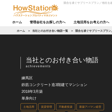
競合を凌ぐサブリースプラン／他社を
ホーム
管理会社をお探しの方へ
土地活用をお考えの方へ
ホーム
>
当社とのお付き合い物語一覧
>
競合を凌ぐサブリースプラン
当社とのお付き合い物語
achievements
練馬区
鉄筋コンクリート造3階建てマンション
2018年3月築
単身向け
土地活用
賃貸管理
不動産投資
新築アパマン経営