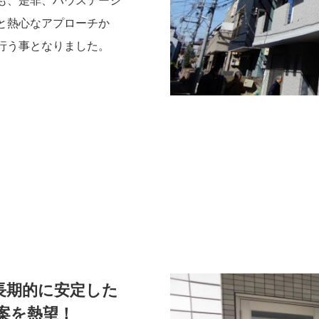
も、是非、ハウステーシ
と熱心なアプローチか
行う事となりました。
長期的に安定した
案を熱望！