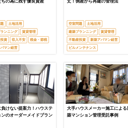
たちの為に残す優良資産
丈！倒産から再建の管理法
問題
土地活用
空室問題
土地活用
プランニング
賃貸管理
建築プランニング
賃貸管理
産投資
収入不安
税金・節税
不動産投資
新築アパマン経営
アパマン経営
ビルメンテナンス
に負けない提案力！ハウステ
大手ハウスメーカー施工による
ョンのオーダーメイドプラン
築マンション管理受託事例