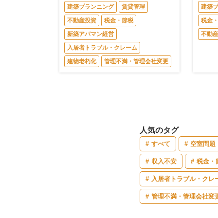
建築プランニング
賃貸管理
建築
不動産投資
税金・節税
税金
新築アパマン経営
不動
入居者トラブル・クレーム
建物老朽化
管理不満・管理会社変更
人気のタグ
すべて
空室問題
収入不安
税金・
入居者トラブル・クレ
管理不満・管理会社変