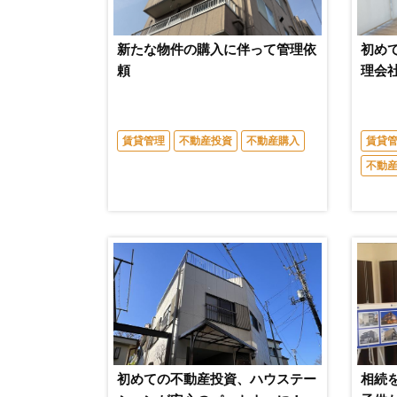
新たな物件の購入に伴って管理依
初め
頼
理会
賃貸管理
不動産投資
不動産購入
賃貸
不動
初めての不動産投資、ハウステー
相続