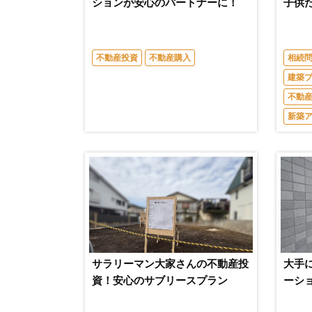
ションが安心のパートナーに！
子供
不動産投資
不動産購入
相続
建築
不動
新築
サラリーマン大家さんの不動産投
大手
資！安心のサブリースプラン
ーシ