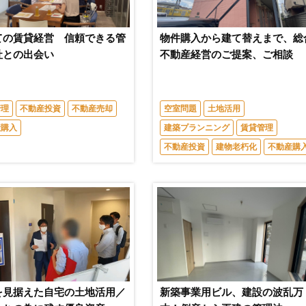
ての賃貸経営 信頼できる管
物件購入から建て替えまで、総
社との出会い
不動産経営のご提案、ご相談
管理
不動産投資
不動産売却
空室問題
土地活用
産購入
建築プランニング
賃貸管理
不動産投資
建物老朽化
不動産購
を見据えた自宅の土地活用／
新築事業用ビル、建設の波乱万