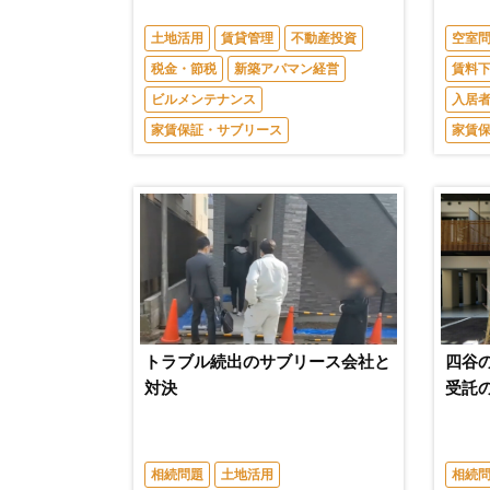
土地活用
賃貸管理
不動産投資
空室
税金・節税
新築アパマン経営
賃料
ビルメンテナンス
入居
家賃保証・サブリース
家賃
トラブル続出のサブリース会社と
四谷
対決
受託
相続問題
土地活用
相続