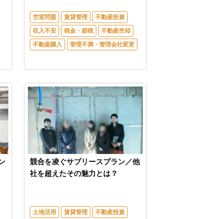
空室問題
賃貸管理
不動産投資
収入不安
税金・節税
不動産売却
不動産購入
管理不満・管理会社変更
ン
競合を凌ぐサブリースプラン／他
社を超えたその魅力とは？
土地活用
賃貸管理
不動産投資