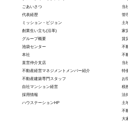
ごあいさつ
当
代表経歴
管
ミッション・ビジョン
土
創業生い立ち(沿革)
家
グループ概要
賃
池袋センター
不
本社
不
直営仲介支店
当
不動産経営マネジメントメンバー紹介
特
不動産建築専門スタッフ
お
自社マンション経営
税
採用情報
法
ハウステーションHP
土
不
大