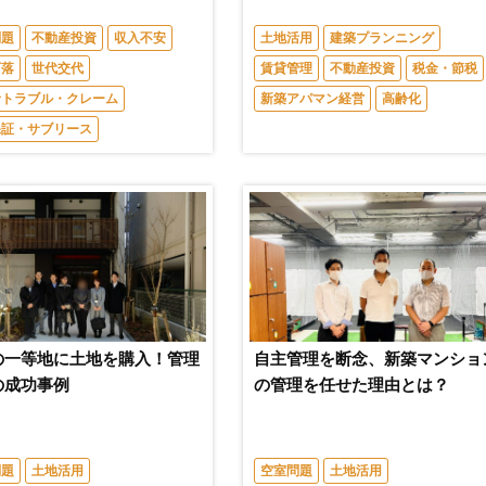
問題
不動産投資
収入不安
土地活用
建築プランニング
下落
世代交代
賃貸管理
不動産投資
税金・節税
者トラブル・クレーム
新築アパマン経営
高齢化
保証・サブリース
の一等地に土地を購入！管理
自主管理を断念、新築マンショ
の成功事例
の管理を任せた理由とは？
問題
土地活用
空室問題
土地活用