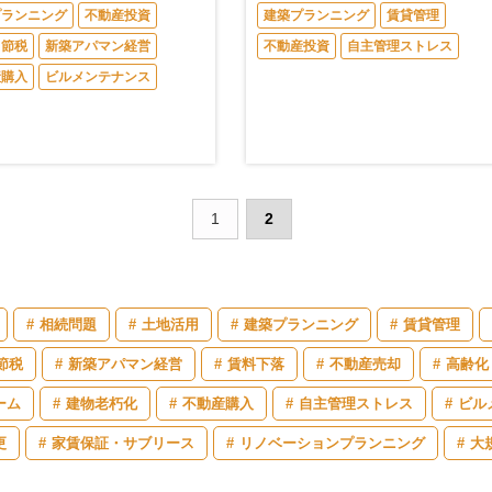
プランニング
不動産投資
建築プランニング
賃貸管理
・節税
新築アパマン経営
不動産投資
自主管理ストレス
産購入
ビルメンテナンス
1
2
相続問題
土地活用
建築プランニング
賃貸管理
節税
新築アパマン経営
賃料下落
不動産売却
高齢化
ーム
建物老朽化
不動産購入
自主管理ストレス
ビル
更
家賃保証・サブリース
リノベーションプランニング
大