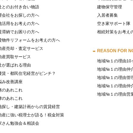
社とのお付き合い物語
建物保守管理
理会社をお探しの方へ
入居者募集
地活用をお考えの方へ
空き家サポート隊
賃滞納でお困りの方へ
相続対策をお考え
貸物件リフォームをお考えの方へ
動産売却・査定サービス
REASON FOR N
動産買取サービス
地域№１の理由10
社が選ばれる理由
地域№１の理由仲
優賃・都民住宅経営がピンチ？
地域№１の理由管
悩み改善講座
地域№１の理由仲
務のあれこれ
地域№１の理由営
律のあれこれ
地探し・建築計画からの賃貸経営
動産に強い税理士が語る！税金対策
家さん勉強会＆相談会