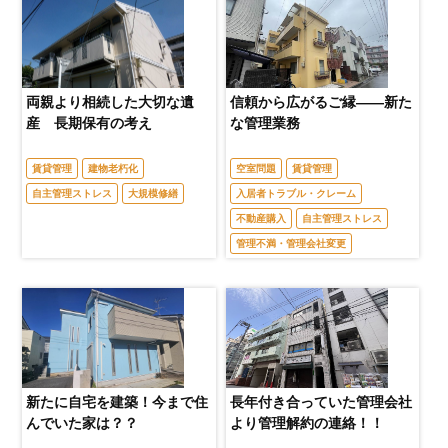
両親より相続した大切な遺
信頼から広がるご縁――新た
産 長期保有の考え
な管理業務
賃貸管理
建物老朽化
空室問題
賃貸管理
自主管理ストレス
大規模修繕
入居者トラブル・クレーム
不動産購入
自主管理ストレス
管理不満・管理会社変更
新たに自宅を建築！今まで住
長年付き合っていた管理会社
んでいた家は？？
より管理解約の連絡！！