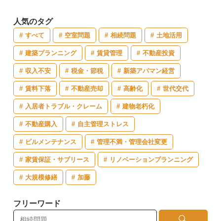
人気のタグ
すべて
空室問題
相続問題
土地活用
建築プランニング
賃貸管理
不動産投資
収入不安
税金・節税
新築アパマン経営
賃料下落
不動産売却
高齢化
世代交代
入居者トラブル・クレーム
建物老朽化
不動産購入
自主管理ストレス
ビルメンテナンス
管理不満・管理会社変更
家賃保証・サブリース
リノベーションプランニング
大規模修繕
加藤
フリーワード