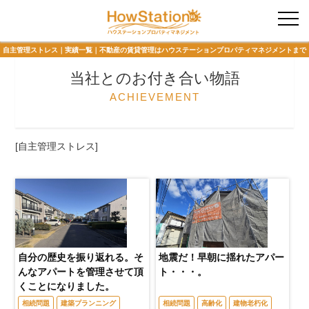
入居者様専用
自主管理ストレス｜実績一覧｜不動産の賃貸管理はハウステーションプロパティマネジメントまで
当社とのお付き合い物語
ACHIEVEMENT
[自主管理ストレス]
自分の歴史を振り返れる。そ
地震だ！早朝に揺れたアパー
んなアパートを管理させて頂
ト・・・。
くことになりました。
相続問題
建築プランニング
相続問題
高齢化
建物老朽化