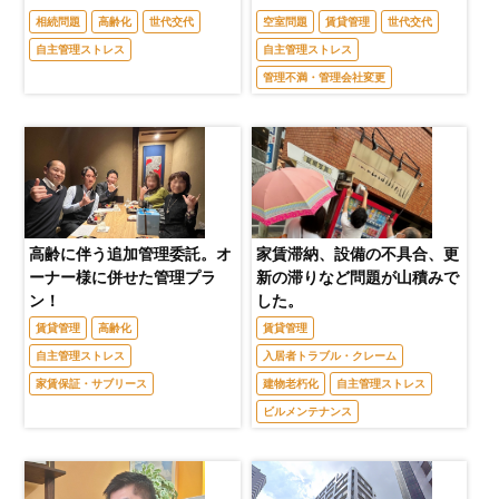
相続問題
高齢化
世代交代
空室問題
賃貸管理
世代交代
自主管理ストレス
自主管理ストレス
管理不満・管理会社変更
高齢に伴う追加管理委託。オ
家賃滞納、設備の不具合、更
ーナー様に併せた管理プラ
新の滞りなど問題が山積みで
ン！
した。
賃貸管理
高齢化
賃貸管理
自主管理ストレス
入居者トラブル・クレーム
家賃保証・サブリース
建物老朽化
自主管理ストレス
ビルメンテナンス