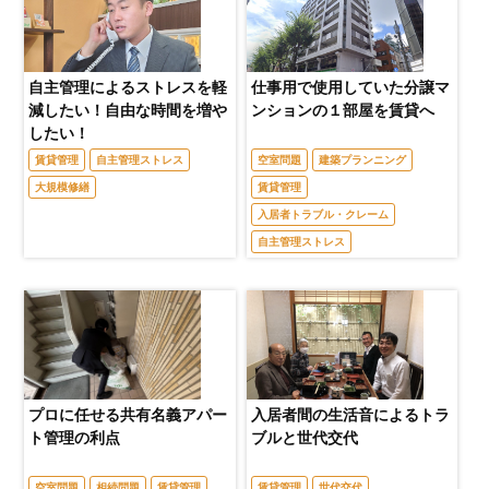
自主管理によるストレスを軽
仕事用で使用していた分譲マ
減したい！自由な時間を増や
ンションの１部屋を賃貸へ
したい！
賃貸管理
自主管理ストレス
空室問題
建築プランニング
大規模修繕
賃貸管理
入居者トラブル・クレーム
自主管理ストレス
プロに任せる共有名義アパー
入居者間の生活音によるトラ
ト管理の利点
ブルと世代交代
空室問題
相続問題
賃貸管理
賃貸管理
世代交代