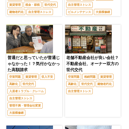
賃貸管理
税金・節税
世代交代
自主管理ストレス
建物老朽化
自主管理ストレス
ビルメンテナンス
大規模修繕
普通だと思っていたが普通じ
老舗不動産会社が良い会社？
ゃなかった！？気付かなかっ
不動産会社、オーナー双方の
た高額請求
世代交代
空室問題
賃貸管理
収入不安
空室問題
相続問題
賃貸管理
高齢化
世代交代
高齢化
世代交代
建物老朽化
入居者トラブル・クレーム
自主管理ストレス
自主管理ストレス
管理不満・管理会社変更
大規模修繕