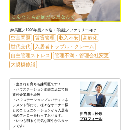
練馬区／1993年築／木造・2階建／ファミリー向け
空室問題
賃貸管理
収入不安
高齢化
世代交代
入居者トラブル・クレーム
自主管理ストレス
管理不満・管理会社変更
大規模修繕
・生まれも育ちも練馬区です！
・ハウステーション池袋支店にて賃
貸仲介業務を経験
・ハウステーションプロパティマネ
ジメント部にて、様々なオーナー様
とのコミュニケーションから入居者
担当者：松原
様のフォローを行っております。
プロフィール
・いつも明るく元気な爽やかスタッ
フです♪