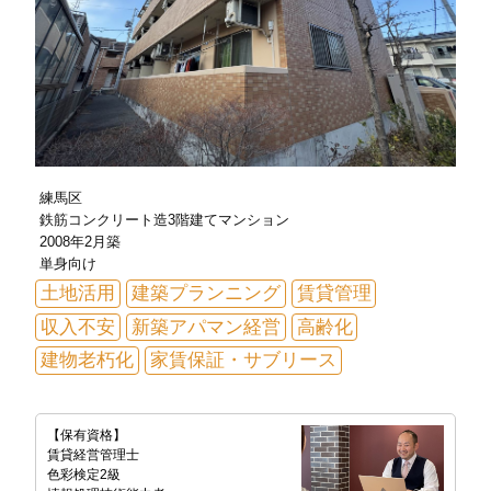
練馬区
鉄筋コンクリート造3階建てマンション
2008年2月築
単身向け
土地活用
建築プランニング
賃貸管理
収入不安
新築アパマン経営
高齢化
建物老朽化
家賃保証・サブリース
【保有資格】
賃貸経営管理士
色彩検定2級