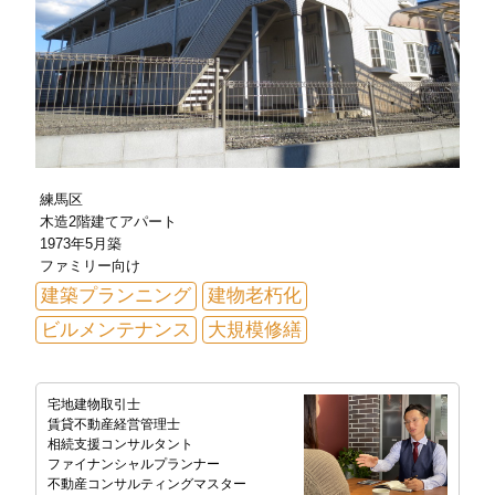
練馬区
木造2階建てアパート
1973年5月築
ファミリー向け
建築プランニング
建物老朽化
ビルメンテナンス
大規模修繕
宅地建物取引士
賃貸不動産経営管理士
相続支援コンサルタント
ファイナンシャルプランナー
不動産コンサルティングマスター