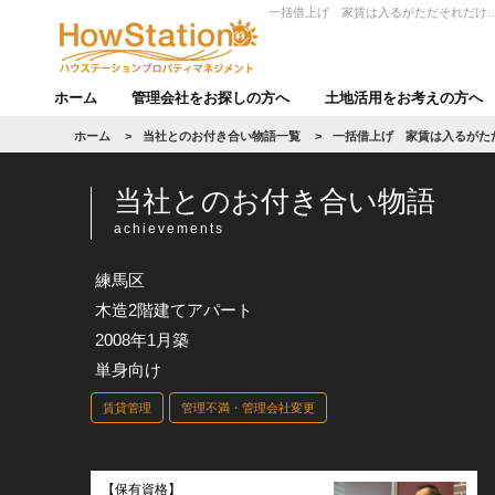
一括借上げ 家賃は入るがただそれだけ
ホーム
管理会社をお探しの方へ
土地活用をお考えの方へ
ホーム
>
当社とのお付き合い物語一覧
>
一括借上げ 家賃は入るがた
当社とのお付き合い物語
achievements
練馬区
木造2階建てアパート
2008年1月築
単身向け
賃貸管理
管理不満・管理会社変更
【保有資格】