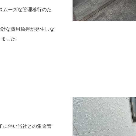
スムーズな管理移行のた
余計な費用負担が発生しな
てました。
了に伴い当社との集金管