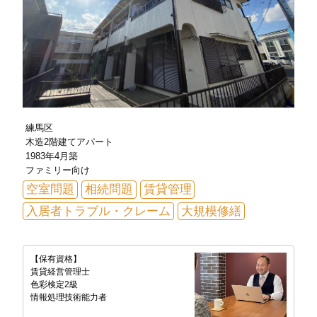
練馬区
木造2階建てアパート
1983年4月築
ファミリー向け
空室問題
相続問題
賃貸管理
入居者トラブル・クレーム
大規模修繕
【保有資格】
賃貸経営管理士
色彩検定2級
情報処理技術能力者