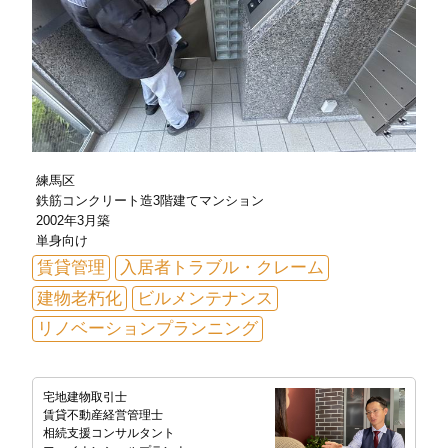
練馬区
鉄筋コンクリート造3階建てマンション
2002年3月築
単身向け
賃貸管理
入居者トラブル・クレーム
建物老朽化
ビルメンテナンス
リノベーションプランニング
宅地建物取引士
賃貸不動産経営管理士
相続支援コンサルタント