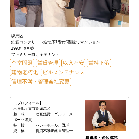
練馬区
鉄筋コンクリート造地下1階付6階建てマンション
1993年9月築
ファミリー向け＋テナント
空室問題
賃貸管理
収入不安
賃料下落
建物老朽化
ビルメンテナンス
管理不満・管理会社変更
【プロフィール】
出身地：東京都練馬区
趣 味 ： 映画鑑賞・ゴルフ・ス
ポーツ鑑賞
特 技 ： バレーボール、野球
資 格 ： 賃貸不動産経営管理士
担当者：遊佐淳郎