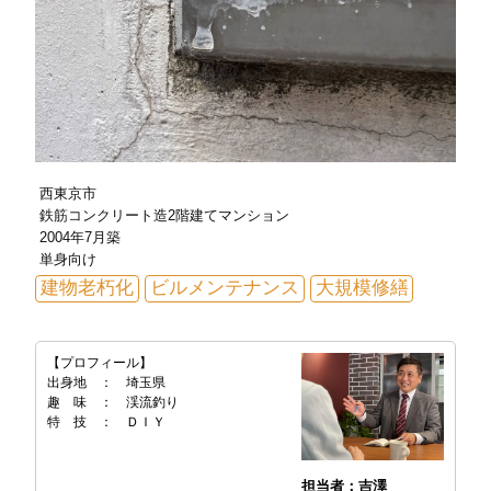
西東京市
鉄筋コンクリート造2階建てマンション
2004年7月築
単身向け
建物老朽化
ビルメンテナンス
大規模修繕
【プロフィール】
出身地 ： 埼玉県
趣 味 ： 渓流釣り
特 技 ： ＤＩＹ
担当者：吉澤