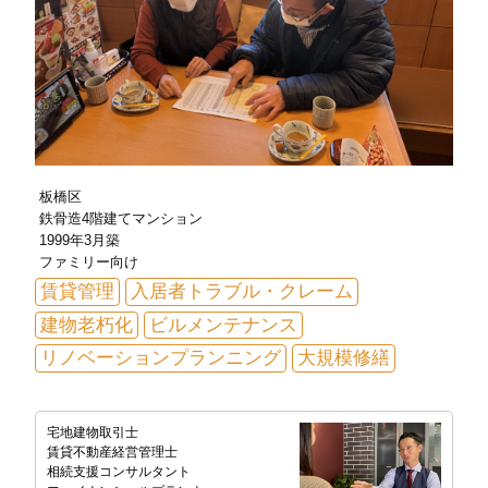
板橋区
鉄骨造4階建てマンション
1999年3月築
ファミリー向け
賃貸管理
入居者トラブル・クレーム
建物老朽化
ビルメンテナンス
リノベーションプランニング
大規模修繕
宅地建物取引士
賃貸不動産経営管理士
相続支援コンサルタント