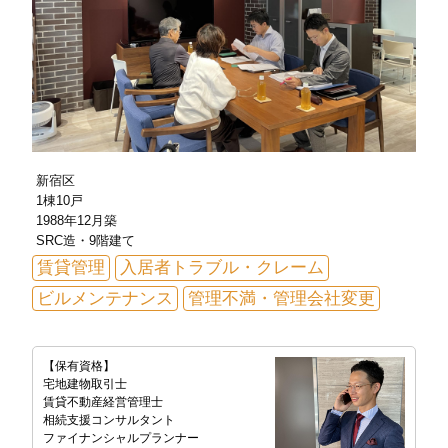
新宿区
1棟10戸
1988年12月築
SRC造・9階建て
賃貸管理
入居者トラブル・クレーム
ビルメンテナンス
管理不満・管理会社変更
【保有資格】
宅地建物取引士
賃貸不動産経営管理士
相続支援コンサルタント
ファイナンシャルプランナー