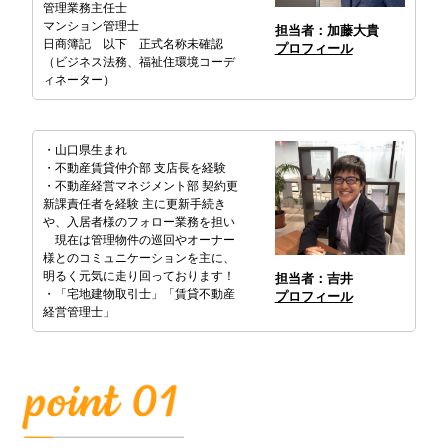
管理業務主任士
マンション管理士
担当者：加藤大貴
日商簿記 以下 正式名称未確認
プロフィール
（ビジネス法務、福祉住環境コーデ
ィネーター）
・山口県生まれ
・不動産賃貸仲介部 支店長を経験
・不動産経営マネジメント部 契約更
新課責任者を経験 主に更新手続き
や、入居者様のフォロー業務を担い
現在は管理物件の巡回やオーナー
様とのコミュニケーションを主に、
明るく元気に走り回っております！
担当者：吉井
・「宅地建物取引士」「賃貸不動産
プロフィール
経営管理士」