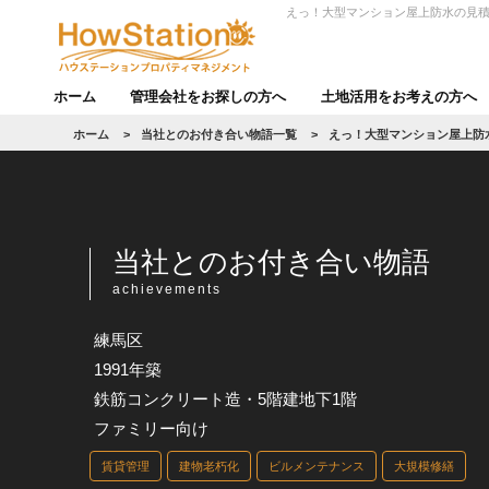
えっ！大型マンション屋上防水の見積
ホーム
管理会社をお探しの方へ
土地活用をお考えの方へ
ホーム
>
当社とのお付き合い物語一覧
>
えっ！大型マンション屋上防水
当社とのお付き合い物語
achievements
練馬区
1991年築
鉄筋コンクリート造・5階建地下1階
ファミリー向け
賃貸管理
建物老朽化
ビルメンテナンス
大規模修繕