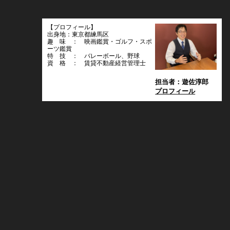
【プロフィール】
出身地：東京都練馬区
趣 味 ： 映画鑑賞・ゴルフ・スポ
ーツ鑑賞
特 技 ： バレーボール、野球
資 格 ： 賃貸不動産経営管理士
担当者：遊佐淳郎
プロフィール