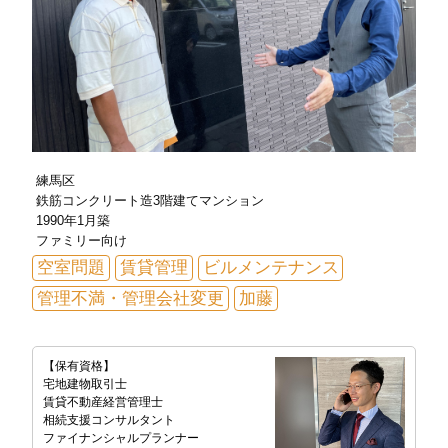
練馬区
鉄筋コンクリート造3階建てマンション
1990年1月築
ファミリー向け
空室問題
賃貸管理
ビルメンテナンス
管理不満・管理会社変更
加藤
【保有資格】
宅地建物取引士
賃貸不動産経営管理士
相続支援コンサルタント
ファイナンシャルプランナー