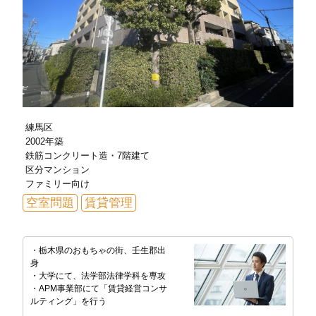
練馬区
2002年築
鉄筋コンクリート造・7階建て
区分マンション
ファミリー向け
空室問題
賃貸管理
・栃木県のおもちゃの街、壬生郡出
身
・大学にて、法学部法律学科を専攻
・APM事業部にて「賃貸経営コンサ
ルティング」を行う